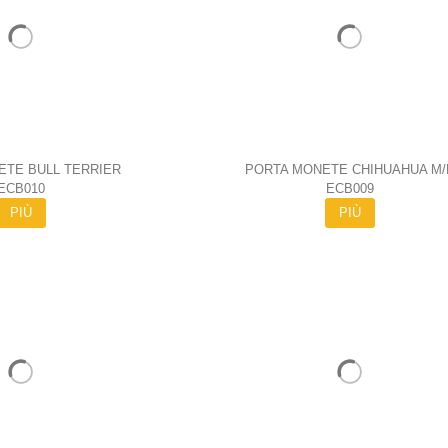
ETE BULL TERRIER
PORTA MONETE CHIHUAHUA M/
ECB010
ECB009
PIÙ
PIÙ