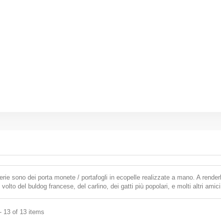
ie sono dei porta monete / portafogli in ecopelle realizzate a mano. A renderle a
l volto del buldog francese, del carlino, dei gatti più popolari, e molti altri ami
- 13 of 13 items